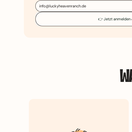
E-
👉 Jetzt anmelden 
W