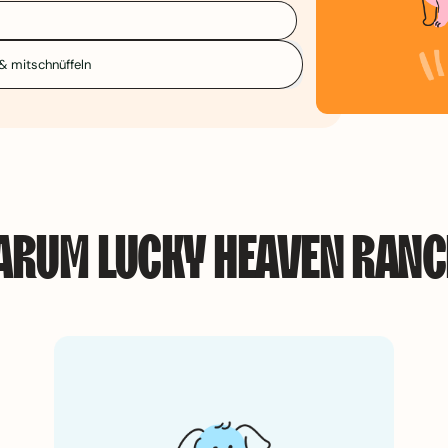
Mail-Adresse
& mitschnüffeln
ARUM LUCKY HEAVEN RANC