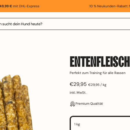
9 €
mit DHL-Express
10 % Neukunden-Rabatt: Nutz
ENTENFLEISCHS
Perfekt zum Training für alle Rassen
Normalpreis
€29,95
Preis pro Einheit
pro
€29,95
/
kg
inkl. MwSt.
Premium Quali
Verpackungsgröße
1 kg