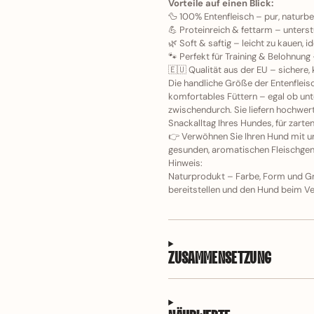
Vorteile auf einen Blick:
🦆 100% Entenfleisch – pur, naturb
💪 Proteinreich & fettarm – unterst
🌿 Soft & saftig – leicht zu kauen,
🐾 Perfekt für Training & Belohnung
🇪🇺 Qualität aus der EU – sichere, 
Die handliche Größe der Entenfleis
komfortables Füttern – egal ob unt
zwischendurch. Sie liefern hochwer
Snackalltag Ihres Hundes, für zarte
👉 Verwöhnen Sie Ihren Hund mit un
gesunden, aromatischen Fleischgenu
Hinweis:
Naturprodukt – Farbe, Form und Gr
bereitstellen und den Hund beim Ve
ZUSAMMENSETZUNG