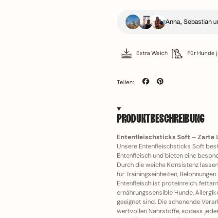
Anna
,
Sebastian u
Extra Weich
Für Hunde 
Auf
Auf
Teilen:
Facebook
Pinterest
teilen
pinnen
PRODUKTBESCHREIBUNG
Entenfleischsticks Soft – Zarte
Unsere Entenfleischsticks Soft be
Entenfleisch und bieten eine beson
Durch die weiche Konsistenz lassen 
für Trainingseinheiten, Belohnunge
Entenfleisch ist proteinreich, fetta
ernährungssensible Hunde, Allergik
geeignet sind. Die schonende Vera
wertvollen Nährstoffe, sodass jed