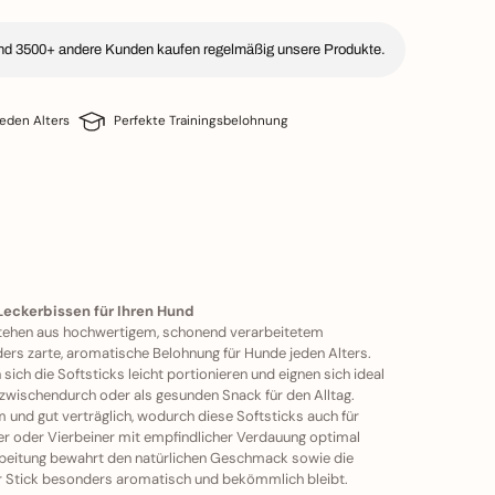
nd 3500+ andere Kunden kaufen regelmäßig unsere Produkte.
jeden Alters
Perfekte Trainingsbelohnung
 Leckerbissen für Ihren Hund
stehen aus hochwertigem, schonend verarbeitetem
ders zarte, aromatische Belohnung für Hunde jeden Alters.
sich die Softsticks leicht portionieren und eignen sich ideal
n zwischendurch oder als gesunden Snack für den Alltag.
rm und gut verträglich, wodurch diese Softsticks auch für
er oder Vierbeiner mit empfindlicher Verdauung optimal
rbeitung bewahrt den natürlichen Geschmack sowie die
er Stick besonders aromatisch und bekömmlich bleibt.