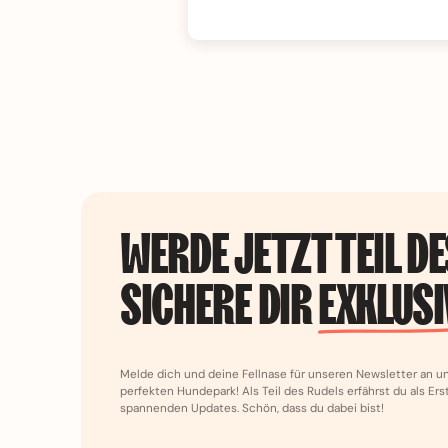
WERDE JETZT TEIL D
SICHERE DIR
EXKLUSI
Melde dich und deine Fellnase für unseren Newsletter an 
perfekten Hundepark! Als Teil des Rudels erfährst du als Er
spannenden Updates. Schön, dass du dabei bist!