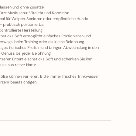
elassen und ohne Zusätze
ützt Muskulatur, Vitalität und Kondition
 ideal für Welpen, Senioren oder empfindliche Hunde
 – praktisch portionierbar
kontrollierte Herstellung
chsticks Soft ermöglicht einfaches Portionieren und
erwegs, beim Training oder als kleine Belohnung
tiges tierisches Protein und bringen Abwechslung in den
n Genuss bei jeder Belohnung.
seren Entenfleischsticks Soft und schenken Sie ihm
ss aus reiner Natur.
öße können variieren. Bitte immer frisches Trinkwasser
rzehr beaufsichtigen.