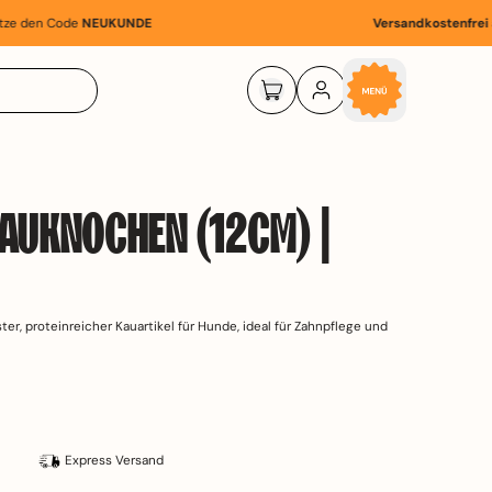
den Code
NEUKUNDE
Versandkostenfrei ab 4
Menü
Suchen
Körbchen
Einloggen
Artikel
AUKNOCHEN (12 CM) |
r, proteinreicher Kauartikel für Hunde, ideal für Zahnpflege und
tät
Express Versand