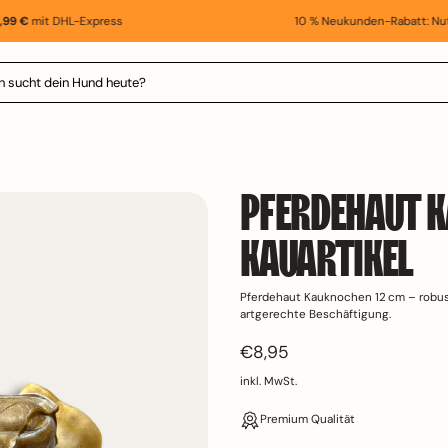
€
mit DHL-Express
10 % Neukunden-Rabatt: Nutze 
PFERDEHAUT K
KAUARTIKEL
Pferdehaut Kauknochen 12 cm – robuste
artgerechte Beschäftigung.
Normalpreis
€8,95
inkl. MwSt.
Premium Quali