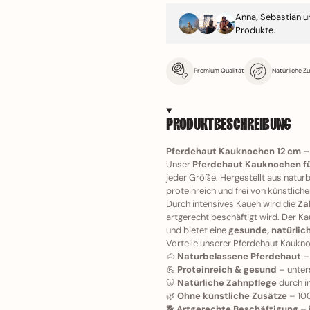
Anna
,
Sebastian u
Produkte.
Premium Qualität
Natürliche Z
PRODUKTBESCHREIBUNG
Pferdehaut Kauknochen 12 cm –
Unser
Pferdehaut Kauknochen fü
jeder Größe. Hergestellt aus naturb
proteinreich und frei von künstlich
Durch intensives Kauen wird die
Za
artgerecht beschäftigt wird. Der K
und bietet eine
gesunde, natürlic
Vorteile unserer Pferdehaut Kaukno
🐴
Naturbelassene Pferdehaut
– 
💪
Proteinreich & gesund
– unters
🦷
Natürliche Zahnpflege
durch i
🌿
Ohne künstliche Zusätze
– 100
🐕
Artgerechte Beschäftigung
– 