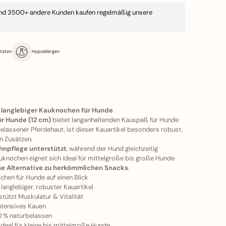
nd 3500+ andere Kunden kaufen regelmäßig unsere
utaten
Hypoallergen
 langlebiger Kauknochen für Hunde
r Hunde (12 cm)
bietet langanhaltenden Kauspaß für Hunde
elassener Pferdehaut, ist dieser Kauartikel besonders robust,
en Zusätzen.
hnpflege unterstützt
, während der Hund gleichzeitig
auknochen eignet sich ideal für mittelgroße bis große Hunde
he Alternative zu herkömmlichen Snacks
.
chen für Hunde auf einen Blick
langlebiger, robuster Kauartikel
tützt Muskulatur & Vitalität
ntensives Kauen
 % naturbelassen
ideal für kleine bis mittelgroße Hunde