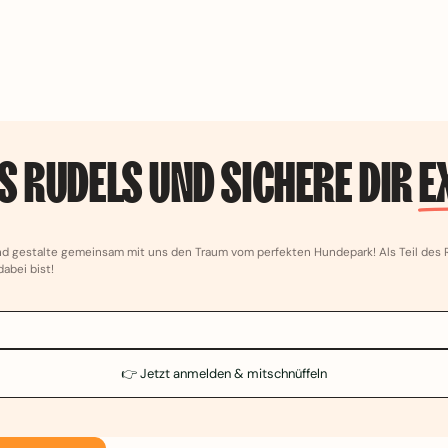
ES RUDELS UND SICHERE DIR
E
nd gestalte gemeinsam mit uns den Traum vom perfekten Hundepark! Als Teil des R
abei bist!
E-Mail-Adresse
👉 Jetzt anmelden & mitschnüffeln